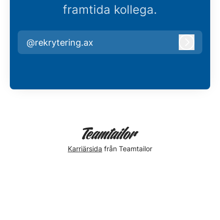
framtida kollega.
@rekrytering.ax
Logga i
Karriärsida
från Teamtailor