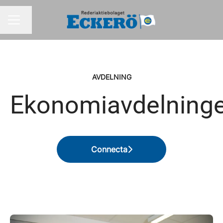
Byt språk
KARRIÄRMENY
AVDELNING
Ekonomiavdelning
Connecta